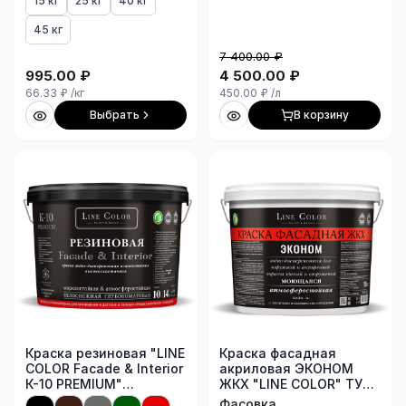
15 кг
25 кг
40 кг
белоснежная,
глубокоматовая (ведро
45 кг
10л/14кг база А)
7 400.00
₽
995.00
₽
4 500.00
₽
66.33
₽
/кг
450.00
₽
/л
Выбрать
В корзину
Краска резиновая "LINE
Краска фасадная
COLOR Facade & Interior
акриловая ЭКОНОМ
К-10 PREMIUM"
ЖКХ "LINE COLOR" ТУ
износостойкая,
20.30.11.120-001-
Фасовка