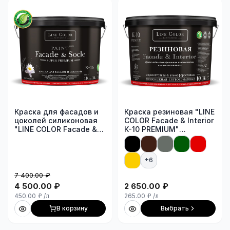
Краска для фасадов и
Краска резиновая "LINE
цоколей силиконовая
COLOR Facade & Interior
"LINE COLOR Facade &
К-10 PREMIUM"
Socle К-16 Super
износостойкая,
Premium"
белоснежная,
ультрастойкая,
глубокоматовая (ведро
+6
белоснежная,
10л/14кг база "А")
глубокоматовая (ведро
7 400.00
₽
10л/14кг база А)
4 500.00
₽
2 650.00
₽
450.00
₽
/л
265.00
₽
/л
В корзину
Выбрать