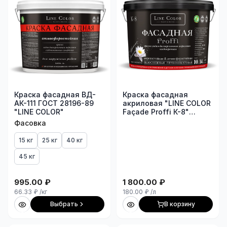
Краска фасадная ВД-
Краска фасадная
АК-111 ГОСТ 28196-89
акриловая "LINE COLOR
"LINE COLOR"
Façade Proffi К-8"
особопрочная,
Фасовка
белоснежная,
глубокоматовая (ведро
15 кг
25 кг
40 кг
10л/14кг база "А")
45 кг
995.00
₽
1 800.00
₽
66.33
₽
/кг
180.00
₽
/л
Выбрать
В корзину