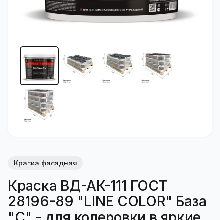
Краска фасадная
Краска ВД-АК-111 ГОСТ
28196-89 "LINE COLOR" База
"C" - для колеровки в яркие,