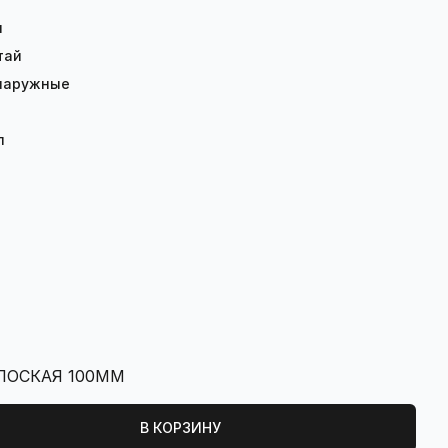
я
тай
 наружные
л
ЛОСКАЯ 100ММ
В КОРЗИНУ