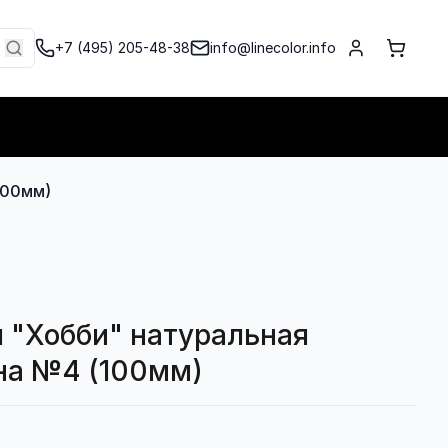
+7 (495) 205-48-38
info@linecolor.info
Войти
Корзи
Войти
Корзи
100мм)
я "Хобби" натуральная
на №4 (100мм)