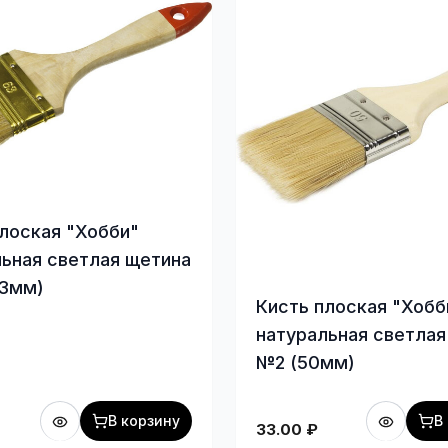
лоская "Хобби"
льная светлая щетина
63мм)
Кисть плоская "Хобб
натуральная светлая
№2 (50мм)
В корзину
В
33.00
₽