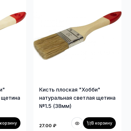
и"
Кисть плоская "Хобби"
 щетина
натуральная светлая щетина
№1.5 (38мм)
 корзину
В корзину
27.00
₽