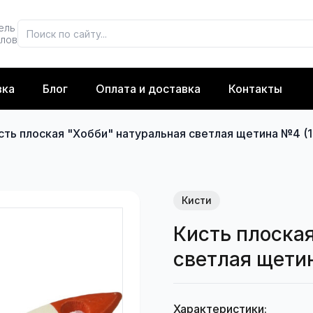
ель
алов
вка
Блог
Оплата и доставка
Контакты
сть плоская "Хобби" натуральная светлая щетина №4 (
Кисти
Кисть плоска
светлая щети
Характеристики: