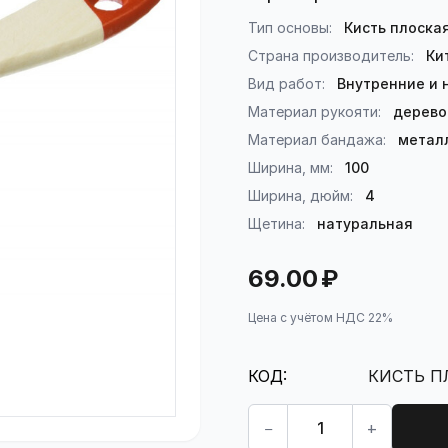
Тип основы:
Кисть плоска
Страна производитель:
Ки
Вид работ:
Внутренние и
Материал рукояти:
дерево
Материал бандажа:
метал
Ширина, мм:
100
Ширина, дюйм:
4
Щетина:
натуральная
69.00
₽
Цена с учётом НДС 22%
КОД:
КИСТЬ П
Кол-во:
−
+