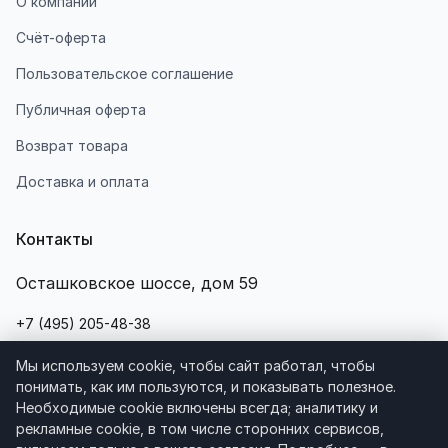
О компании
Счёт-оферта
Пользовательское соглашение
Публичная оферта
Возврат товара
Доставка и оплата
Контакты
Осташковское шоссе, дом 59
+7 (495) 205-48-38
+7 (968) 704-7878
Мы используем cookie, чтобы сайт работал, чтобы
понимать, как им пользуются, и показывать полезное.
Написать нам
Необходимые cookie включены всегда; аналитику и
рекламные cookie, в том числе сторонних сервисов,
info@linecolor.info