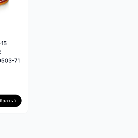
-15
E
0503-71
брать