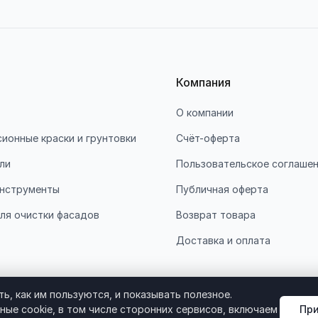
Компания
О компании
ионные краски и грунтовки
Счёт-оферта
ли
Пользовательское соглаше
нструменты
Публичная оферта
ля очистки фасадов
Возврат товара
Доставка и оплата
ь, как им пользуются, и показывать полезное.
При
ные cookie, в том числе сторонних сервисов, включаем
Согласие на обработку ПДн
Пользовательское соглаш