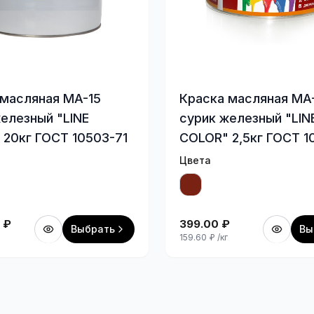
 масляная МА-15
Краска масляная МА
елезный "LINE
сурик железный "LIN
 20кг ГОСТ 10503-71
COLOR" 2,5кг ГОСТ 1
Цвета
₽
399.00
₽
Выбрать
Вы
159.60
₽
/кг