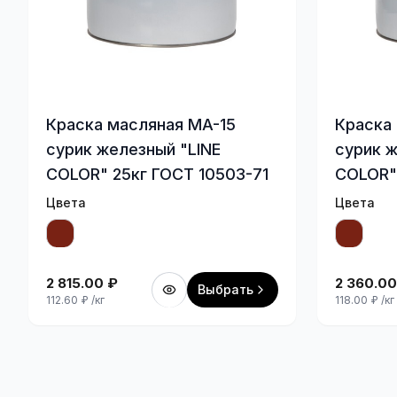
Краска масляная МА-15
Краска
сурик железный "LINE
сурик ж
COLOR" 25кг ГОСТ 10503-71
COLOR"
Цвета
Цвета
2 815.00
₽
2 360.00
Выбрать
112.60
₽
/кг
118.00
₽
/кг