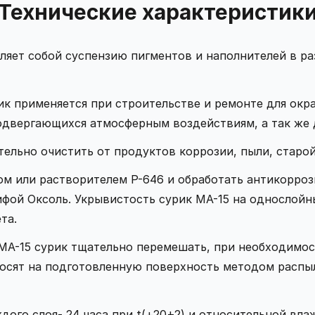
Технические характеристик
ляет собой суспензию пигментов и наполнителей в ра
ик применяется при строительстве и ремонте для окр
подвергающихся атмосферным воздействиям, а так же 
ельно очистить от продуктов коррозии, пыли, старой
м или растворителем Р-646 и обработать антикорроз
ой Оксоль. Укрывистость сурик МА-15 на однослойные
та.
А-15 сурик тщательно перемешать, при необходимост
носят на подготовленную поверхность методом распыл
дого слоя- 24 часа при t(+20+2) и относительной вл