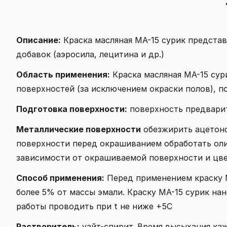
Описание:
Краска масляная МА-15 сурик представ
добавок (аэросила, лецитина и др.)
Область применения:
Краска масляная МА-15 сур
поверхностей (за исключением окраски полов), 
Подготовка поверхности:
поверхность предварит
Металлические поверхности
обезжирить ацетоно
поверхности перед окрашиванием обработать олиф
зависимости от окрашиваемой поверхности и цве
Способ применения:
Перед применением краску М
более 5% от массы эмали. Краску МА-15 сурик на
работы проводить при t не ниже +5С
Растворитель:
уайт-спирит. Время высыхания каж