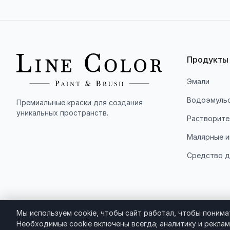
Продукты
Эмали
Водоэмульс
Премиальные краски для создания
уникальных пространств.
Растворите
Малярные и
Средство д
Мы используем cookie, чтобы сайт работал, чтобы понимат
Необходимые cookie включены всегда; аналитику и реклам
© 2011-2026 ООО "ЛИНИЯ КРАСОК". Все права защищены