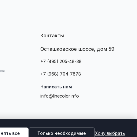
Контакты
Осташковское шоссе, дом 59
+7 (495) 205-48-38
ние
+7 (968) 704-7878
Написать нам
info@linecolor.info
нять все
Только необходимые
Хочу выбрать
ение
Конфиденциальность
Файлы cookie
Рекламная рассылка