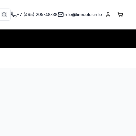
+7 (495) 205-48-38
info@linecolor.info
Войти
Корзи
Войти
Корзи