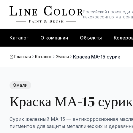
Перейти к содержимому
Российский производит
лакокрасочных матери
Каталог
О компании
Объекты
Колеро
Краска МА-15 сурик
Главная
Каталог
Эмали
Эмали
Краска МА-15 сурик
Сурик железный МА-15 — антикоррозионная масля
пигментов для защиты металлических и деревянны