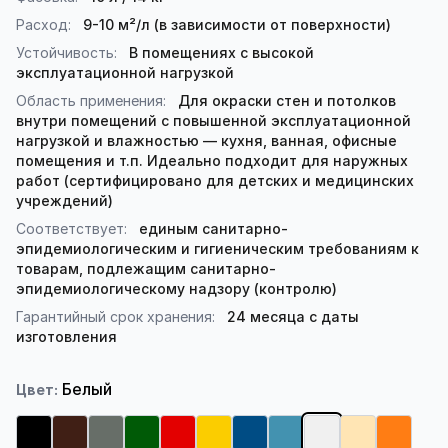
Расход:
9-10 м²/л (в зависимости от поверхности)
Устойчивость:
В помещениях с высокой
эксплуатационной нагрузкой
Область применения:
Для окраски стен и потолков
внутри помещений с повышенной эксплуатационной
нагрузкой и влажностью — кухня, ванная, офисные
помещения и т.п. Идеально подходит для наружных
работ (сертифицировано для детских и медицинских
учреждений)
Соответствует:
единым санитарно-
эпидемиологическим и гигиеническим требованиям к
товарам, подлежащим санитарно-
эпидемиологическому надзору (контролю)
Гарантийный срок хранения:
24 месяца с даты
изготовления
Белый
Цвет:
Черный
Коричневый
Серый
Зеленый
Красный
Желтый
Синий
Голубой
Белый
Персиковый
Оранже