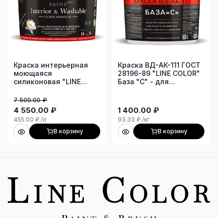
Краска интерьерная
Краска ВД-АК-111 ГОСТ
моющаяся
28196-89 "LINE COLOR"
силиконовая "LINE
База "C" - для
COLOR Interior &
колеровки в яркие,
Washable К-17 Super
насыщенные цвета
7 500.00
₽
Premium"
(ведро 15кг)
4 550.00
₽
1 400.00
₽
ультрастойкая,
455.00
₽
/л
93.33
₽
/кг
белоснежная,
шелковисто-матовая
В корзину
В корзину
(ведро 10л/14кг база А)