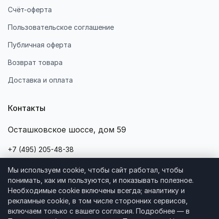
Счёт-оферта
Пользовательское соглашение
Публичная оферта
Возврат товара
Доставка и оплата
Контакты
Осташковское шоссе, дом 59
+7 (495) 205-48-38
+7 (968) 704-7878
Мы используем cookie, чтобы сайт работал, чтобы
понимать, как им пользуются, и показывать полезное.
Написать нам
Необходимые cookie включены всегда; аналитику и
рекламные cookie, в том числе сторонних сервисов,
info@linecolor.info
включаем только с вашего согласия. Подробнее — в