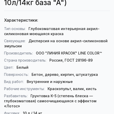
10л/14кг база "А")
Характеристики:
Тип основы:
Глубокоматовая интерьерная акрил-
силиконовая моющаяся краска
Связующее:
Дисперсия на основе акрил-силиконовой
эмульсии
Производитель:
ООО "ЛИНИЯ КРАСОК" LINE COLOR™
Страна производитель:
Россия, ГОСТ 28196-89
Цвет:
Белый
Поверхность:
Бетон, дерево, кирпич, штукатурка
Вид работ:
Внутренние и наружные
Рабочие инструменты:
Краскопульт, валик, кисть
Разбавитель:
Грунтовка К-5 (степень блеска —
глубокоматовая) самоочищающаяся с эффектом
«Лотос»
Фасовка:
10 л / 14 кг